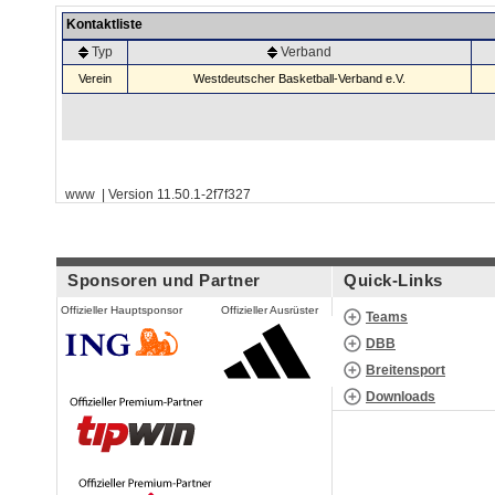
Kontaktliste
Typ
Verband
Verein
Westdeutscher Basketball-Verband e.V.
www | Version 11.50.1-2f7f327
Sponsoren und Partner
Quick-Links
Offizieller Hauptsponsor
Offizieller Ausrüster
Teams
DBB
Breitensport
Downloads