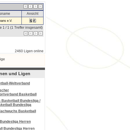
nsname
Ansicht
ans e.V.
e 1 / 1 (1 Treffer insgesamt)
2460 Ligen online
ige
nen und Ligen
tball-Weltverband
scher
portverband Basketball
Basketball Bundesliga /
ketball Bundesliga
Nachwuchs Basketball
 Bundesliga Herren
all Bundesliga Herren