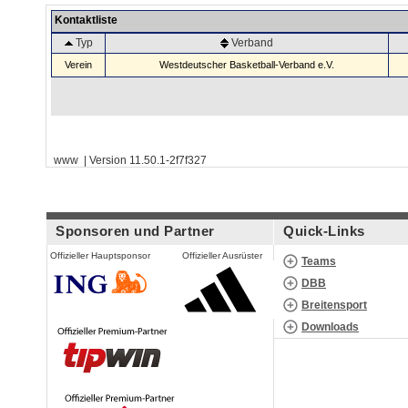
Kontaktliste
Typ
Verband
Verein
Westdeutscher Basketball-Verband e.V.
www | Version 11.50.1-2f7f327
Sponsoren und Partner
Quick-Links
Offizieller Hauptsponsor
Offizieller Ausrüster
Teams
DBB
Breitensport
Downloads