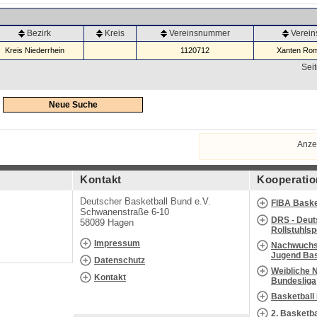
Bezirk
Kreis
Vereinsnummer
Verei
Kreis Niederrhein
1120712
Xanten Rom
Seit
Neue Suche
Anze
Kontakt
Kooperatio
Deutscher Basketball Bund e.V.
FIBA Baske
Schwanenstraße 6-10
DRS - Deut
58089 Hagen
Rollstuhls
Impressum
Nachwuchs 
Jugend Bas
Datenschutz
Weibliche 
Kontakt
Bundesliga
Basketball
2. Basketb