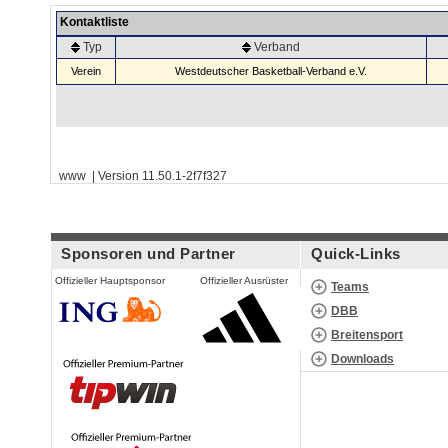
Kontaktliste
Typ
Verband
Verein
Westdeutscher Basketball-Verband e.V.
www | Version 11.50.1-2f7f327
Sponsoren und Partner
Quick-Links
Offizieller Hauptsponsor
Offizieller Ausrüster
Teams
DBB
Breitensport
Downloads