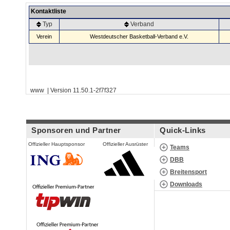
Kontaktliste
Typ
Verband
Verein
Westdeutscher Basketball-Verband e.V.
www | Version 11.50.1-2f7f327
Sponsoren und Partner
Quick-Links
Offizieller Hauptsponsor
Offizieller Ausrüster
Teams
DBB
Breitensport
Downloads