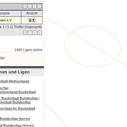
nsname
Ansicht
ans e.V.
e 1 / 1 (1 Treffer insgesamt)
2460 Ligen online
ige
nen und Ligen
tball-Weltverband
scher
portverband Basketball
Basketball Bundesliga /
ketball Bundesliga
Nachwuchs Basketball
 Bundesliga Herren
all Bundesliga Herren