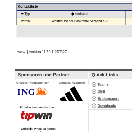
Kontaktliste
Typ
Verband
Verein
Westdeutscher Basketball-Verband e.V.
www | Version 11.50.1-2f7f327
Sponsoren und Partner
Quick-Links
Offizieller Hauptsponsor
Offizieller Ausrüster
Teams
DBB
Breitensport
Downloads