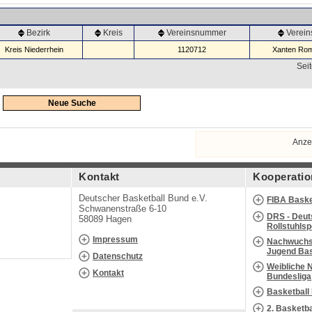
Bezirk
Kreis
Vereinsnummer
Verei
Kreis Niederrhein
1120712
Xanten Rom
Seit
Neue Suche
Anze
Kontakt
Kooperatio
Deutscher Basketball Bund e.V.
FIBA Baske
Schwanenstraße 6-10
DRS - Deut
58089 Hagen
Rollstuhls
Impressum
Nachwuchs 
Jugend Bas
Datenschutz
Weibliche 
Kontakt
Bundesliga
Basketball
2. Basketb