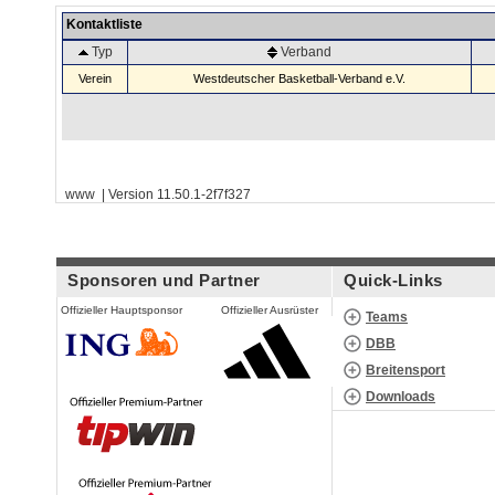
Kontaktliste
Typ
Verband
Verein
Westdeutscher Basketball-Verband e.V.
www | Version 11.50.1-2f7f327
Sponsoren und Partner
Quick-Links
Offizieller Hauptsponsor
Offizieller Ausrüster
Teams
DBB
Breitensport
Downloads