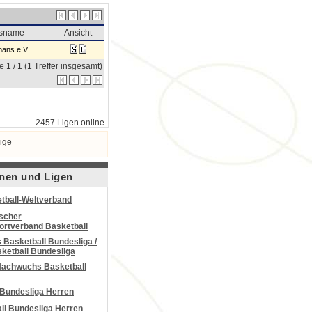
nsname
Ansicht
ans e.V.
e 1 / 1 (1 Treffer insgesamt)
2457 Ligen online
ige
nen und Ligen
tball-Weltverband
scher
portverband Basketball
Basketball Bundesliga /
ketball Bundesliga
Nachwuchs Basketball
 Bundesliga Herren
all Bundesliga Herren