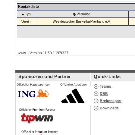
Kontaktliste
Typ
Verband
Verein
Westdeutscher Basketball-Verband e.V.
www | Version 11.50.1-2f7f327
Sponsoren und Partner
Quick-Links
Offizieller Hauptsponsor
Offizieller Ausrüster
Teams
DBB
Breitensport
Downloads