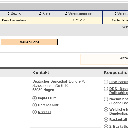
Bezirk
Kreis
Vereinsnummer
Verei
Kreis Niederrhein
1120712
Xanten Rom
Seit
Neue Suche
Anze
Kontakt
Kooperatio
Deutscher Basketball Bund e.V.
FIBA Baske
Schwanenstraße 6-10
DRS - Deut
58089 Hagen
Rollstuhls
Impressum
Nachwuchs 
Jugend Bas
Datenschutz
Weibliche 
Kontakt
Bundesliga
Basketball
2. Basketb