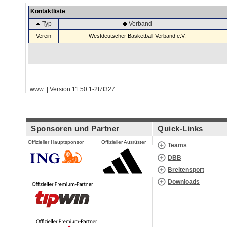
Kontaktliste
Typ
Verband
Verein
Westdeutscher Basketball-Verband e.V.
www | Version 11.50.1-2f7f327
Sponsoren und Partner
Quick-Links
Offizieller Hauptsponsor
Offizieller Ausrüster
Teams
DBB
Breitensport
Downloads