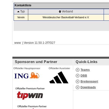
Kontaktliste
Typ
Verband
Verein
Westdeutscher Basketball-Verband e.V.
www | Version 11.50.1-2f7f327
Sponsoren und Partner
Quick-Links
Offizieller Hauptsponsor
Offizieller Ausrüster
Teams
DBB
Breitensport
Downloads