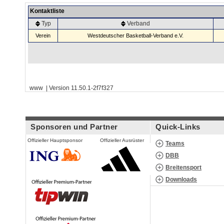
Kontaktliste
Typ
Verband
Verein
Westdeutscher Basketball-Verband e.V.
www | Version 11.50.1-2f7f327
Sponsoren und Partner
Quick-Links
Offizieller Hauptsponsor
Offizieller Ausrüster
Teams
DBB
Breitensport
Downloads