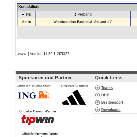
Kontaktliste
Typ
Verband
Verein
Westdeutscher Basketball-Verband e.V.
www | Version 11.50.1-2f7f327
Sponsoren und Partner
Quick-Links
Offizieller Hauptsponsor
Offizieller Ausrüster
Teams
DBB
Breitensport
Downloads