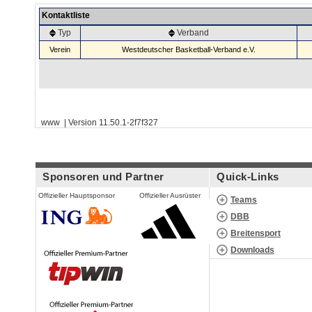
Kontaktliste
Typ
Verband
Verein
Westdeutscher Basketball-Verband e.V.
www | Version 11.50.1-2f7f327
Sponsoren und Partner
Quick-Links
Offizieller Hauptsponsor
Offizieller Ausrüster
Teams
DBB
Breitensport
Downloads