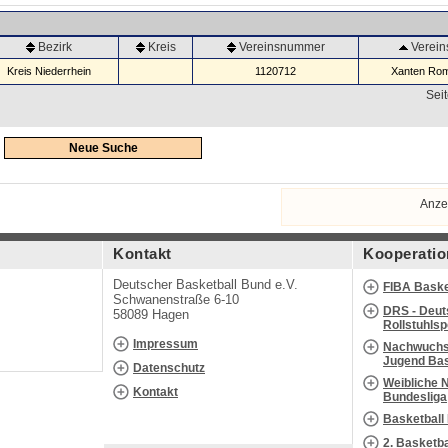
Bezirk
Kreis
Vereinsnummer
Verei
Kreis Niederrhein
1120712
Xanten Rom
Seit
Neue Suche
Anze
Kontakt
Kooperatio
Deutscher Basketball Bund e.V.
FIBA Baske
Schwanenstraße 6-10
DRS - Deut
58089 Hagen
Rollstuhls
Impressum
Nachwuchs 
Jugend Bas
Datenschutz
Weibliche 
Kontakt
Bundesliga
Basketball
2. Basketb