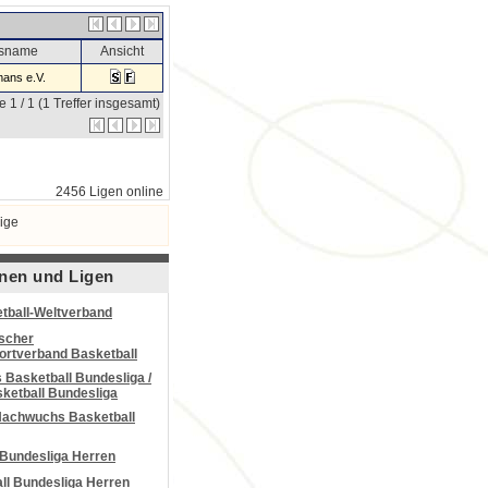
nsname
Ansicht
ans e.V.
e 1 / 1 (1 Treffer insgesamt)
2456 Ligen online
ige
nen und Ligen
tball-Weltverband
scher
portverband Basketball
Basketball Bundesliga /
ketball Bundesliga
Nachwuchs Basketball
 Bundesliga Herren
all Bundesliga Herren