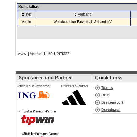
Kontaktliste
Typ
Verband
Verein
Westdeutscher Basketball-Verband e.V.
www | Version 11.50.1-2f7f327
Sponsoren und Partner
Quick-Links
Offizieller Hauptsponsor
Offizieller Ausrüster
Teams
DBB
Breitensport
Downloads