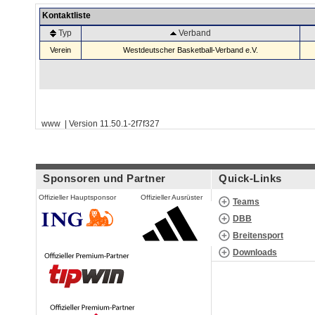
Kontaktliste
Typ
Verband
Verein
Westdeutscher Basketball-Verband e.V.
www | Version 11.50.1-2f7f327
Sponsoren und Partner
Quick-Links
Offizieller Hauptsponsor
Offizieller Ausrüster
Teams
DBB
Breitensport
Downloads