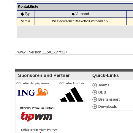
Kontaktliste
Typ
Verband
Verein
Westdeutscher Basketball-Verband e.V.
www | Version 11.50.1-2f7f327
Sponsoren und Partner
Quick-Links
Offizieller Hauptsponsor
Offizieller Ausrüster
Teams
DBB
Breitensport
Downloads