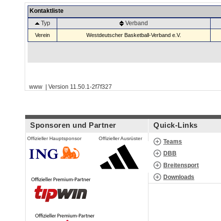
Kontaktliste
Typ
Verband
Verein
Westdeutscher Basketball-Verband e.V.
www | Version 11.50.1-2f7f327
Sponsoren und Partner
Quick-Links
Offizieller Hauptsponsor
Offizieller Ausrüster
Teams
DBB
Breitensport
Downloads