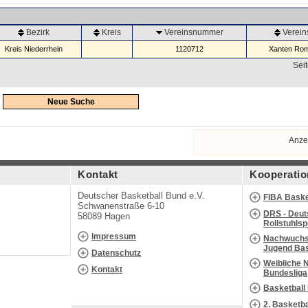
Bezirk
Kreis
Vereinsnummer
Verei
Kreis Niederrhein
1120712
Xanten Rom
Seit
Neue Suche
Anze
Kontakt
Kooperatio
Deutscher Basketball Bund e.V.
FIBA Baske
Schwanenstraße 6-10
DRS - Deut
58089 Hagen
Rollstuhls
Impressum
Nachwuchs 
Jugend Bas
Datenschutz
Weibliche 
Kontakt
Bundesliga
Basketball
2. Basketb