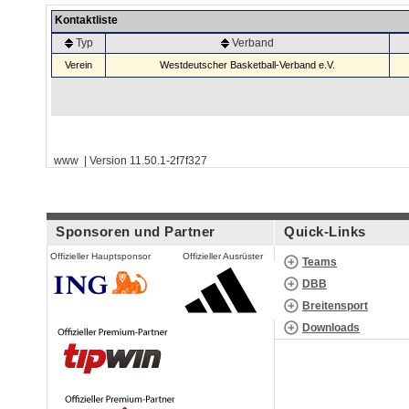
Kontaktliste
Typ
Verband
Verein
Westdeutscher Basketball-Verband e.V.
www | Version 11.50.1-2f7f327
Sponsoren und Partner
Quick-Links
Offizieller Hauptsponsor
Offizieller Ausrüster
Teams
DBB
Breitensport
Downloads