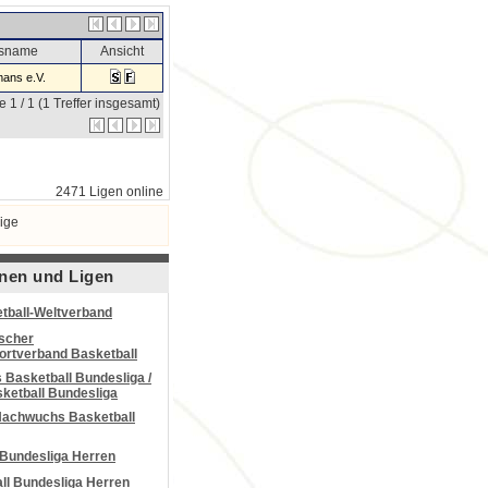
nsname
Ansicht
ans e.V.
e 1 / 1 (1 Treffer insgesamt)
2471 Ligen online
ige
nen und Ligen
tball-Weltverband
scher
portverband Basketball
Basketball Bundesliga /
ketball Bundesliga
Nachwuchs Basketball
 Bundesliga Herren
all Bundesliga Herren