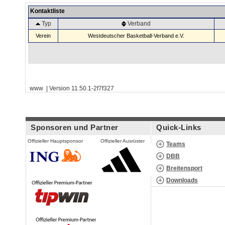
Kontaktliste
Typ
Verband
Verein
Westdeutscher Basketball-Verband e.V.
www | Version 11.50.1-2f7f327
Sponsoren und Partner
Quick-Links
Offizieller Hauptsponsor
Offizieller Ausrüster
Teams
DBB
Breitensport
Downloads