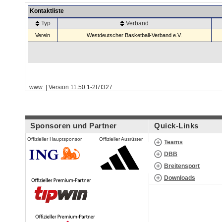
Kontaktliste
Typ
Verband
Verein
Westdeutscher Basketball-Verband e.V.
www | Version 11.50.1-2f7f327
Sponsoren und Partner
Quick-Links
Offizieller Hauptsponsor
Offizieller Ausrüster
Teams
DBB
Breitensport
Downloads