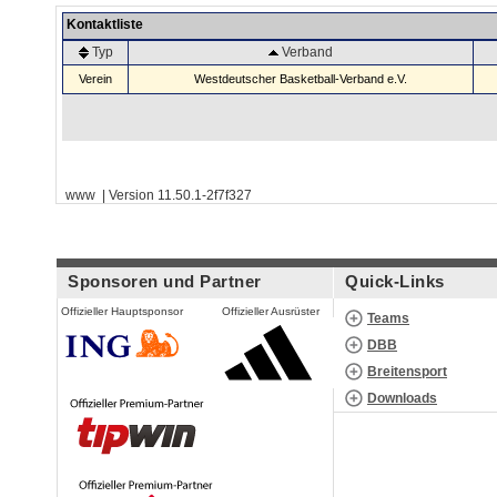
Kontaktliste
Typ
Verband
Verein
Westdeutscher Basketball-Verband e.V.
www | Version 11.50.1-2f7f327
Sponsoren und Partner
Quick-Links
Offizieller Hauptsponsor
Offizieller Ausrüster
Teams
DBB
Breitensport
Downloads