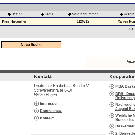
Bezirk
Kreis
Vereinsnummer
Verei
Kreis Niederrhein
1120712
Xanten Rom
Seit
Neue Suche
Anze
Kontakt
Kooperatio
Deutscher Basketball Bund e.V.
FIBA Baske
Schwanenstraße 6-10
DRS - Deut
58089 Hagen
Rollstuhls
Impressum
Nachwuchs 
Jugend Bas
Datenschutz
Weibliche 
Kontakt
Bundesliga
Basketball
2. Basketb