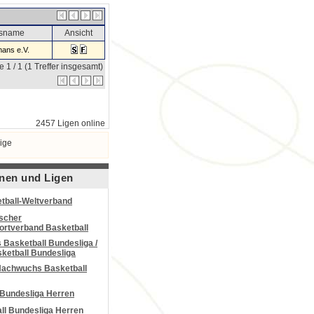
nsname
Ansicht
ans e.V.
e 1 / 1 (1 Treffer insgesamt)
2457 Ligen online
ige
nen und Ligen
tball-Weltverband
scher
portverband Basketball
Basketball Bundesliga /
ketball Bundesliga
Nachwuchs Basketball
 Bundesliga Herren
all Bundesliga Herren