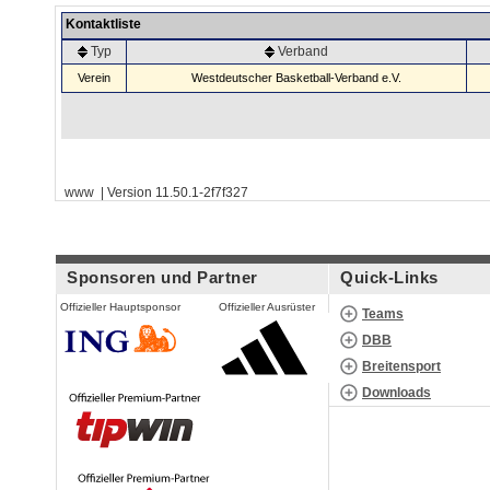
Kontaktliste
Typ
Verband
Verein
Westdeutscher Basketball-Verband e.V.
www | Version 11.50.1-2f7f327
Sponsoren und Partner
Quick-Links
Offizieller Hauptsponsor
Offizieller Ausrüster
Teams
DBB
Breitensport
Downloads