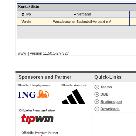
Kontaktliste
Typ
Verband
Verein
Westdeutscher Basketball-Verband e.V.
www | Version 11.50.1-2f7f327
Sponsoren und Partner
Quick-Links
Offizieller Hauptsponsor
Offizieller Ausrüster
Teams
DBB
Breitensport
Downloads