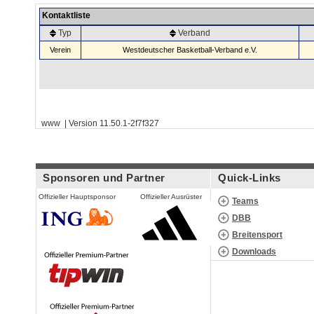
Kontaktliste
Typ
Verband
Verein
Westdeutscher Basketball-Verband e.V.
www | Version 11.50.1-2f7f327
Sponsoren und Partner
Quick-Links
Offizieller Hauptsponsor
Offizieller Ausrüster
Teams
DBB
Breitensport
Downloads