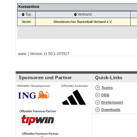
Kontaktliste
Typ
Verband
Verein
Westdeutscher Basketball-Verband e.V.
www | Version 11.50.1-2f7f327
Sponsoren und Partner
Quick-Links
Offizieller Hauptsponsor
Offizieller Ausrüster
Teams
DBB
Breitensport
Downloads