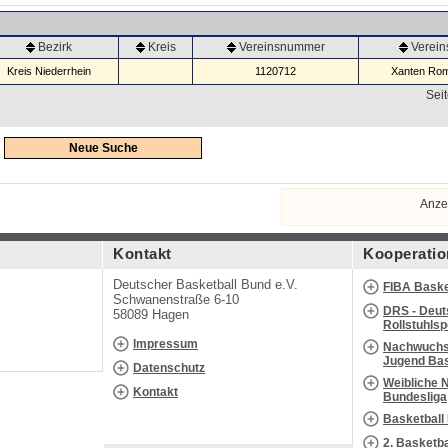
Bezirk
Kreis
Vereinsnummer
Verei
Kreis Niederrhein
1120712
Xanten Rom
Seit
Neue Suche
Anze
Kontakt
Kooperatio
Deutscher Basketball Bund e.V.
FIBA Baske
Schwanenstraße 6-10
DRS - Deut
58089 Hagen
Rollstuhls
Impressum
Nachwuchs 
Jugend Bas
Datenschutz
Weibliche 
Kontakt
Bundesliga
Basketball
2. Basketb