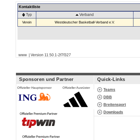
Kontaktliste
Typ
Verband
Verein
Westdeutscher Basketball-Verband e.V.
www | Version 11.50.1-2f7f327
Sponsoren und Partner
Quick-Links
Offizieller Hauptsponsor
Offizieller Ausrüster
Teams
DBB
Breitensport
Downloads