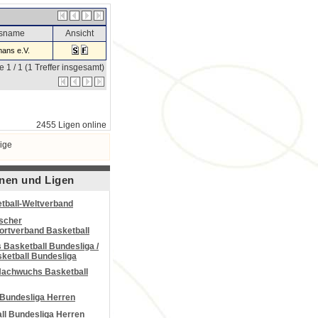
nsname
Ansicht
ans e.V.
e 1 / 1 (1 Treffer insgesamt)
2455 Ligen online
ige
nen und Ligen
tball-Weltverband
scher
portverband Basketball
Basketball Bundesliga /
ketball Bundesliga
Nachwuchs Basketball
 Bundesliga Herren
all Bundesliga Herren