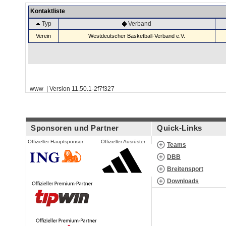
Kontaktliste
Typ
Verband
Verein
Westdeutscher Basketball-Verband e.V.
www | Version 11.50.1-2f7f327
Sponsoren und Partner
Quick-Links
Offizieller Hauptsponsor
Offizieller Ausrüster
Teams
DBB
Breitensport
Downloads