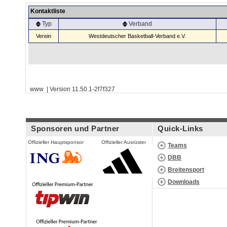
Kontaktliste
Typ
Verband
Verein
Westdeutscher Basketball-Verband e.V.
www | Version 11.50.1-2f7f327
Sponsoren und Partner
Quick-Links
Offizieller Hauptsponsor
Offizieller Ausrüster
Teams
DBB
Breitensport
Downloads