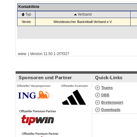
Kontaktliste
Typ
Verband
Verein
Westdeutscher Basketball-Verband e.V.
www | Version 11.50.1-2f7f327
Sponsoren und Partner
Quick-Links
Offizieller Hauptsponsor
Offizieller Ausrüster
Teams
DBB
Breitensport
Downloads