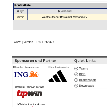
Kontaktliste
Typ
Verband
Verein
Westdeutscher Basketball-Verband e.V.
www | Version 11.50.1-2f7f327
Sponsoren und Partner
Quick-Links
Offizieller Hauptsponsor
Offizieller Ausrüster
Teams
DBB
Breitensport
Downloads