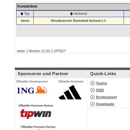
Kontaktliste
Typ
Verband
Verein
Westdeutscher Basketball-Verband e.V.
www | Version 11.50.1-2f7f327
Sponsoren und Partner
Quick-Links
Offizieller Hauptsponsor
Offizieller Ausrüster
Teams
DBB
Breitensport
Downloads