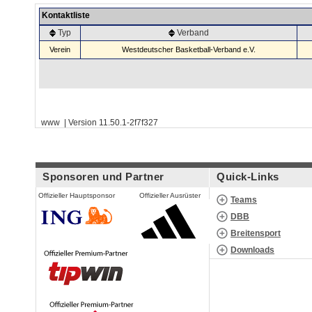
Kontaktliste
Typ
Verband
Verein
Westdeutscher Basketball-Verband e.V.
www | Version 11.50.1-2f7f327
Sponsoren und Partner
Quick-Links
Offizieller Hauptsponsor
Offizieller Ausrüster
Teams
DBB
Breitensport
Downloads