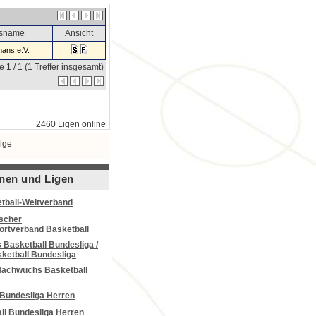
nsname
Ansicht
ans e.V.
e 1 / 1 (1 Treffer insgesamt)
2460 Ligen online
ige
nen und Ligen
tball-Weltverband
scher
portverband Basketball
Basketball Bundesliga /
ketball Bundesliga
Nachwuchs Basketball
 Bundesliga Herren
all Bundesliga Herren