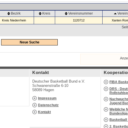
Bezirk
Kreis
Vereinsnummer
Verei
Kreis Niederrhein
1120712
Xanten Rom
Seit
Neue Suche
Anze
Kontakt
Kooperatio
Deutscher Basketball Bund e.V.
FIBA Baske
Schwanenstraße 6-10
DRS - Deut
58089 Hagen
Rollstuhls
Impressum
Nachwuchs 
Jugend Bas
Datenschutz
Weibliche 
Kontakt
Bundesliga
Basketball
2. Basketb