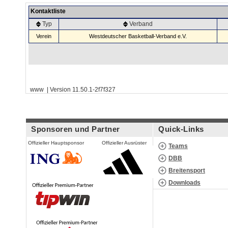
Kontaktliste
Typ
Verband
Verein
Westdeutscher Basketball-Verband e.V.
www | Version 11.50.1-2f7f327
Sponsoren und Partner
Quick-Links
Offizieller Hauptsponsor
Offizieller Ausrüster
Teams
DBB
Breitensport
Downloads