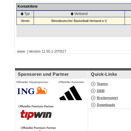
Kontaktliste
Typ
Verband
Verein
Westdeutscher Basketball-Verband e.V.
www | Version 11.50.1-2f7f327
Sponsoren und Partner
Quick-Links
Offizieller Hauptsponsor
Offizieller Ausrüster
Teams
DBB
Breitensport
Downloads