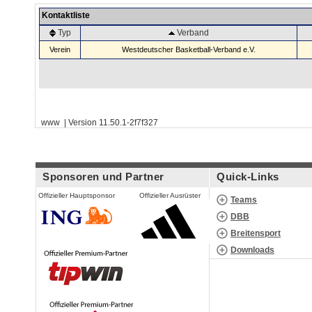
Kontaktliste
Typ
Verband
Verein
Westdeutscher Basketball-Verband e.V.
www | Version 11.50.1-2f7f327
Sponsoren und Partner
Quick-Links
Offizieller Hauptsponsor
Offizieller Ausrüster
Teams
DBB
Breitensport
Downloads