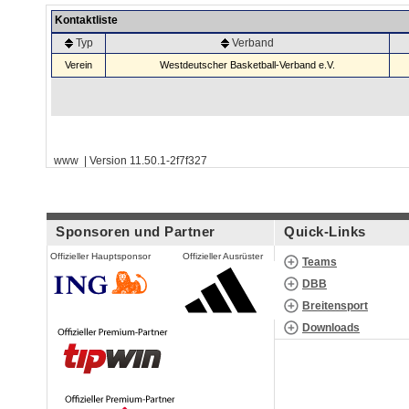
Kontaktliste
Typ
Verband
Verein
Westdeutscher Basketball-Verband e.V.
www | Version 11.50.1-2f7f327
Sponsoren und Partner
Quick-Links
Offizieller Hauptsponsor
Offizieller Ausrüster
Teams
DBB
Breitensport
Downloads