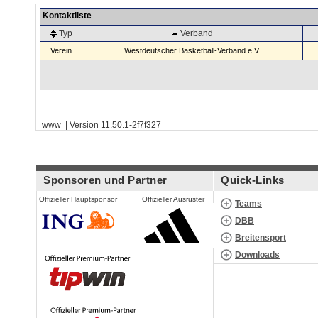
Kontaktliste
Typ
Verband
Verein
Westdeutscher Basketball-Verband e.V.
www | Version 11.50.1-2f7f327
Sponsoren und Partner
Quick-Links
Offizieller Hauptsponsor
Offizieller Ausrüster
Teams
DBB
Breitensport
Downloads