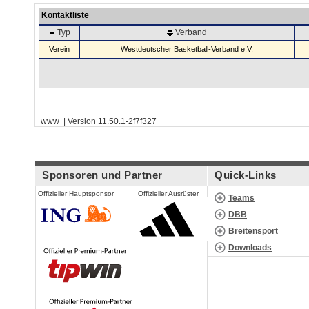
Kontaktliste
Typ
Verband
Verein
Westdeutscher Basketball-Verband e.V.
www | Version 11.50.1-2f7f327
Sponsoren und Partner
Quick-Links
Offizieller Hauptsponsor
Offizieller Ausrüster
Teams
DBB
Breitensport
Downloads