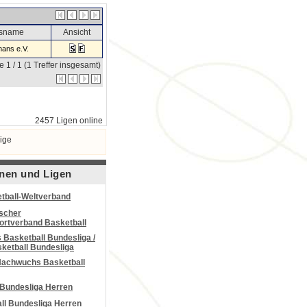
nsname
Ansicht
ans e.V.
e 1 / 1 (1 Treffer insgesamt)
2457 Ligen online
ige
nen und Ligen
tball-Weltverband
scher
portverband Basketball
Basketball Bundesliga /
ketball Bundesliga
Nachwuchs Basketball
 Bundesliga Herren
all Bundesliga Herren