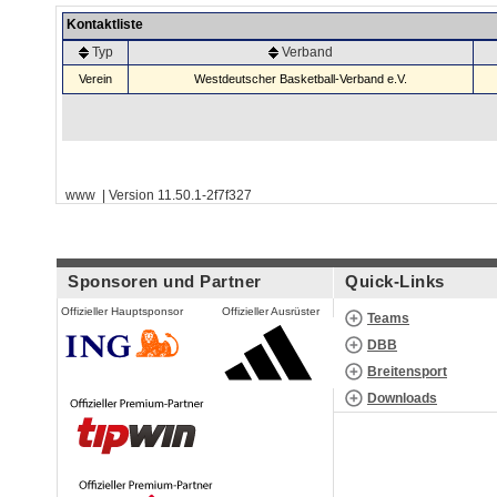
Kontaktliste
Typ
Verband
Verein
Westdeutscher Basketball-Verband e.V.
www | Version 11.50.1-2f7f327
Sponsoren und Partner
Quick-Links
Offizieller Hauptsponsor
Offizieller Ausrüster
Teams
DBB
Breitensport
Downloads