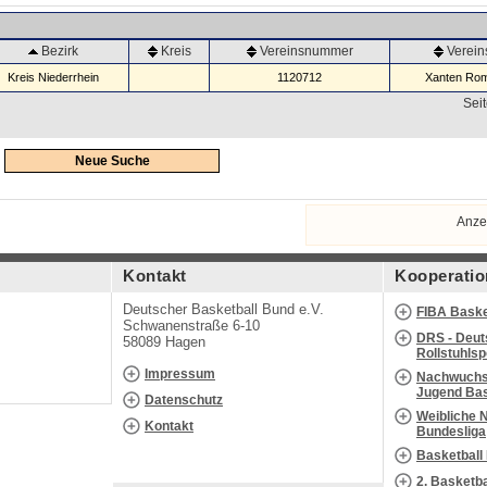
Bezirk
Kreis
Vereinsnummer
Verei
Kreis Niederrhein
1120712
Xanten Rom
Seit
Neue Suche
Anze
Kontakt
Kooperatio
Deutscher Basketball Bund e.V.
FIBA Baske
Schwanenstraße 6-10
DRS - Deut
58089 Hagen
Rollstuhls
Impressum
Nachwuchs 
Jugend Bas
Datenschutz
Weibliche 
Kontakt
Bundesliga
Basketball
2. Basketb