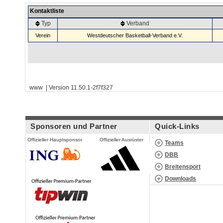
Kontaktliste
Typ
Verband
Verein
Westdeutscher Basketball-Verband e.V.
www | Version 11.50.1-2f7f327
Sponsoren und Partner
Quick-Links
Offizieller Hauptsponsor
Offizieller Ausrüster
Teams
DBB
Breitensport
Downloads