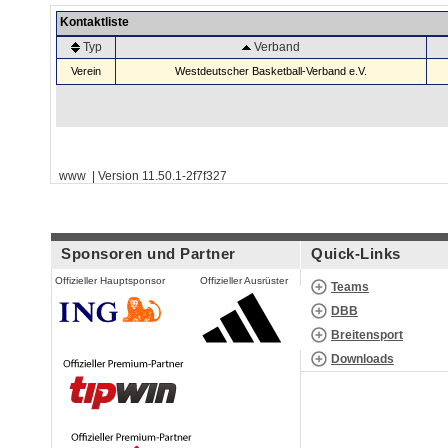
Kontaktliste
Typ
Verband
Verein
Westdeutscher Basketball-Verband e.V.
www | Version 11.50.1-2f7f327
Sponsoren und Partner
Quick-Links
Offizieller Hauptsponsor
Offizieller Ausrüster
Teams
DBB
Breitensport
Downloads