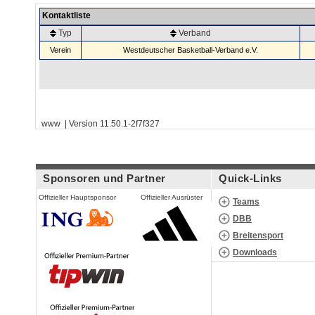
Kontaktliste
Typ
Verband
Verein
Westdeutscher Basketball-Verband e.V.
www | Version 11.50.1-2f7f327
Sponsoren und Partner
Quick-Links
Offizieller Hauptsponsor
Offizieller Ausrüster
Teams
DBB
Breitensport
Downloads