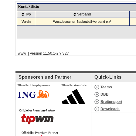
Kontaktliste
Typ
Verband
Verein
Westdeutscher Basketball-Verband e.V.
www | Version 11.50.1-2f7f327
Sponsoren und Partner
Quick-Links
Offizieller Hauptsponsor
Offizieller Ausrüster
Teams
DBB
Breitensport
Downloads