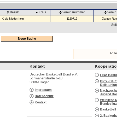
Bezirk
Kreis
Vereinsnummer
Verei
Kreis Niederrhein
1120712
Xanten Rom
Seit
Neue Suche
Anze
Kontakt
Kooperatio
Deutscher Basketball Bund e.V.
FIBA Baske
Schwanenstraße 6-10
DRS - Deut
58089 Hagen
Rollstuhls
Impressum
Nachwuchs 
Jugend Bas
Datenschutz
Weibliche 
Kontakt
Bundesliga
Basketball
2. Basketb