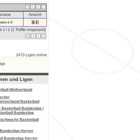
nsname
Ansicht
ans e.V.
e 1 / 1 (1 Treffer insgesamt)
2470 Ligen online
ige
nen und Ligen
tball-Weltverband
scher
portverband Basketball
Basketball Bundesliga /
ketball Bundesliga
Nachwuchs Basketball
 Bundesliga Herren
all Bundesliga Herren