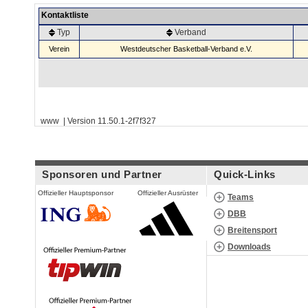
Kontaktliste
Typ
Verband
Verein
Westdeutscher Basketball-Verband e.V.
www | Version 11.50.1-2f7f327
Sponsoren und Partner
Quick-Links
Offizieller Hauptsponsor
Offizieller Ausrüster
Teams
DBB
Breitensport
Downloads