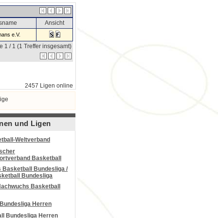
nsname
Ansicht
ans e.V.
e 1 / 1 (1 Treffer insgesamt)
2457 Ligen online
ige
nen und Ligen
tball-Weltverband
scher
portverband Basketball
Basketball Bundesliga /
ketball Bundesliga
Nachwuchs Basketball
 Bundesliga Herren
all Bundesliga Herren