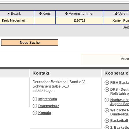
Bezirk
Kreis
Vereinsnummer
Verei
Kreis Niederrhein
1120712
Xanten Rom
Seit
Neue Suche
Anze
Kontakt
Kooperatio
Deutscher Basketball Bund e.V.
FIBA Baske
Schwanenstraße 6-10
DRS - Deut
58089 Hagen
Rollstuhls
Impressum
Nachwuchs 
Jugend Bas
Datenschutz
Weibliche 
Kontakt
Bundesliga
Basketball
2. Basketb