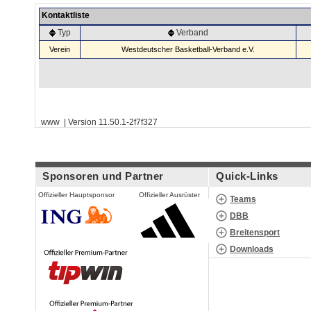
Kontaktliste
Typ
Verband
Verein
Westdeutscher Basketball-Verband e.V.
www | Version 11.50.1-2f7f327
Sponsoren und Partner
Quick-Links
Offizieller Hauptsponsor
Offizieller Ausrüster
Teams
DBB
Breitensport
Downloads