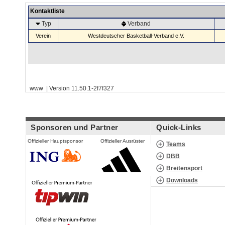
Kontaktliste
Typ
Verband
Verein
Westdeutscher Basketball-Verband e.V.
www | Version 11.50.1-2f7f327
Sponsoren und Partner
Quick-Links
Offizieller Hauptsponsor
Offizieller Ausrüster
Teams
DBB
Breitensport
Downloads