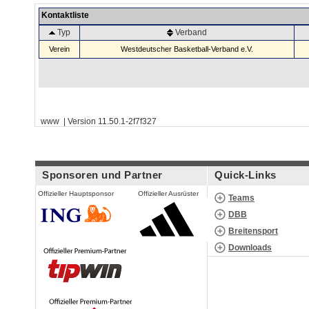
Kontaktliste
Typ
Verband
Verein
Westdeutscher Basketball-Verband e.V.
www | Version 11.50.1-2f7f327
Sponsoren und Partner
Quick-Links
Offizieller Hauptsponsor
Offizieller Ausrüster
Teams
DBB
Breitensport
Downloads