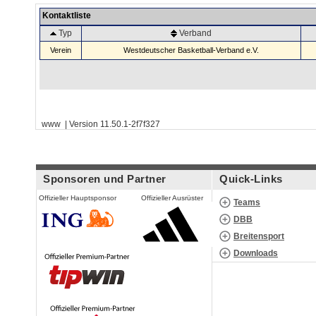
Kontaktliste
Typ
Verband
Verein
Westdeutscher Basketball-Verband e.V.
www | Version 11.50.1-2f7f327
Sponsoren und Partner
Quick-Links
Offizieller Hauptsponsor
Offizieller Ausrüster
Teams
DBB
Breitensport
Downloads