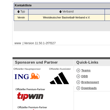
Kontaktliste
Typ
Verband
Verein
Westdeutscher Basketball-Verband e.V.
www | Version 11.50.1-2f7f327
Sponsoren und Partner
Quick-Links
Offizieller Hauptsponsor
Offizieller Ausrüster
Teams
DBB
Breitensport
Downloads