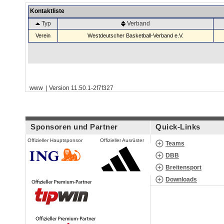
Kontaktliste
Typ
Verband
Verein
Westdeutscher Basketball-Verband e.V.
www | Version 11.50.1-2f7f327
Sponsoren und Partner
Quick-Links
Offizieller Hauptsponsor
Offizieller Ausrüster
Teams
DBB
Breitensport
Downloads