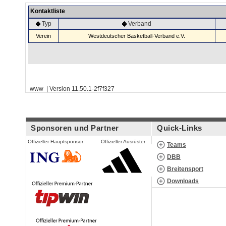
Kontaktliste
Typ
Verband
Verein
Westdeutscher Basketball-Verband e.V.
www | Version 11.50.1-2f7f327
Sponsoren und Partner
Quick-Links
Offizieller Hauptsponsor
Offizieller Ausrüster
Teams
DBB
Breitensport
Downloads